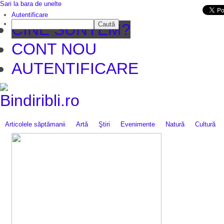
Sari la bara de unelte
Da mai departe
Autentificare
Caută
CINE SUNTEM?
CONT NOU
AUTENTIFICARE
Articolele săptămanii
Artă
Ştiri
Evenimente
Natură
Cultură