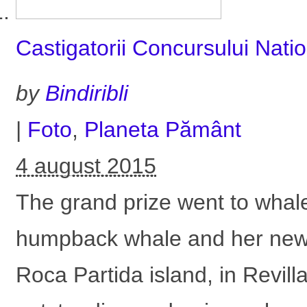
Castigatorii Concursului Na
by
Bindiribli
|
Foto
,
Planeta Pământ
4 august 2015
The grand prize went to whale
humpback whale and her newb
Roca Partida island, in Revill