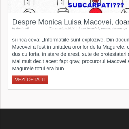
Despre Monica Luisa Macovei, doar 
by
Bindiribli
25 octombrie 2014
|
Anti-Comunistă
,
Interne
,
Investigaţii
,
si inca ceva: „Informatiile sunt explozive. Din doc
Macovei a fost in unitatea ororilor de la Magurele, 
dus cu forta, in stare de arest, sute de protestatari d
Mai mult decit acest fapt grav, procurorul Macovei
Magurele totul era bun...
VEZI DETALII