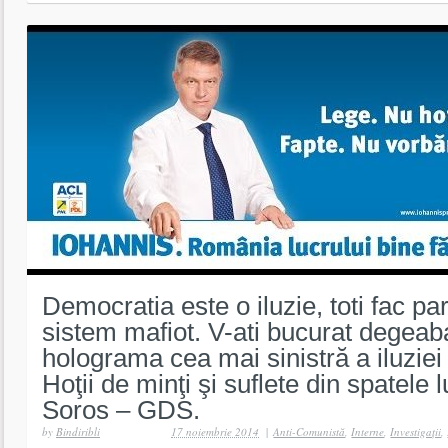
Democratia este o iluzie, toti fac par
sistem mafiot. V-ati bucurat degeab
holograma cea mai sinistră a iluziei
Hoţii de minţi şi suflete din spatele 
Soros – GDS.
by
Bindiribli
17 noiembrie 2014
|
Anti-Comunistă
,
Interne
,
Investigaţii
,