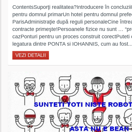
ContentsSuporţi realitatea?Introducere în concluzi
pentru domnul primarUn hotel pentru domnul prefec
ParisAdministraţie după reguli personaleCine între
contracte primeşte!Persoanele fizice nu sunt … “pr
cazPonturi pentru un proces construit corectPuteti c
legatura dintre PONTA si IOHANNIS, cum au fost..
VEZI DETALII