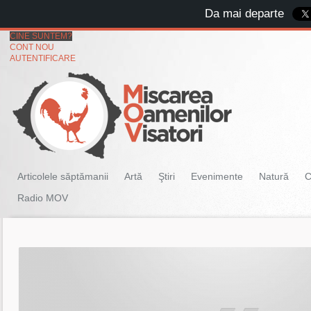
Da mai departe
CINE SUNTEM?
CONT NOU
AUTENTIFICARE
Articolele săptămanii
Artă
Ştiri
Evenimente
Natură
C
Radio MOV