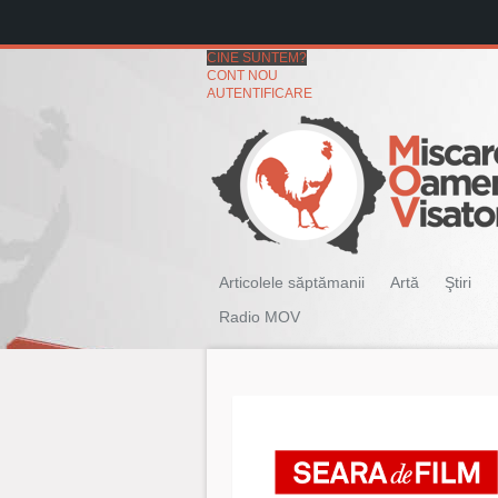
CINE SUNTEM?
CONT NOU
AUTENTIFICARE
Articolele săptămanii
Artă
Ştiri
Radio MOV