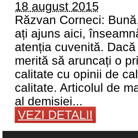
18 august 2015
Răzvan Corneci: Bună,
ați ajuns aici, înseam
atenția cuvenită. Dacă
merită să aruncați o pr
calitate cu opinii de c
calitate. Articolul de m
al demisiei...
VEZI DETALII