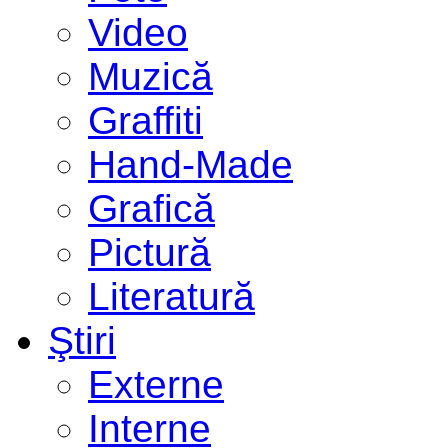
Video
Muzică
Graffiti
Hand-Made
Grafică
Pictură
Literatură
Ştiri
Externe
Interne