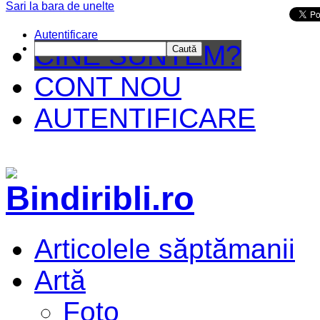
Sari la bara de unelte
Da mai departe
Autentificare
CINE SUNTEM?
Caută
CONT NOU
AUTENTIFICARE
Articolele săptămanii
Artă
Foto