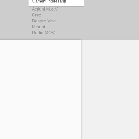
Oameni interesanţi
Acţiuni M.o.V.
Crez
Despre Vise
Minuni
Radio MOV