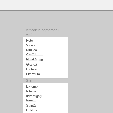
Articolele săptămanii
Artă
Foto
Video
Muzică
Graffiti
Hand-Made
Grafică
Pictură
Literatură
Ştiri
Externe
Interne
Investigaţii
Istorie
Ştiinţă
Politică