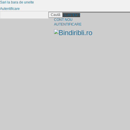
Sari la bara de unelte
Autentificare
Caută
CINE SUNTEM?
CONT NOU
AUTENTIFICARE