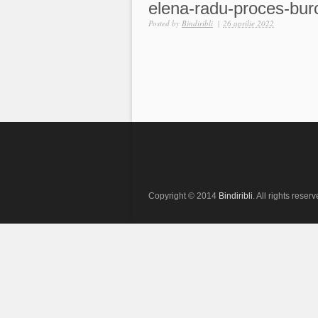
elena-radu-proces-bur
Posted by
Bindiribli
|
26 aprilie 2022
Copyright © 2014
Bindiribli
. All rights reserv