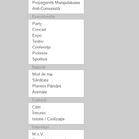
Propagandă Manipulatoare
Anti-Comunistă
Evenimente
Party
Concert
Expo
Teatru
Conferinţe
Proteste
Sportive
Natură
Mod de trai
Sănătate
Planeta Pământ
Animale
Cultură
Cărti
Întruniri
Istorie / Civilizaţie
Interviuri
M.o.V.