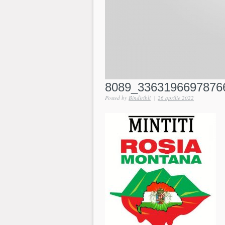
8089_3363196697876
Posted by
Bindiribli
|
26 aprilie 2022