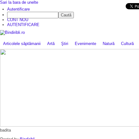
Sari la bara de unelte
Da mai departe
Autentificare
Caută
CINE SUNTEM?
CONT NOU
AUTENTIFICARE
Articolele săptămanii
Artă
Ştiri
Evenimente
Natură
Cultură
badita