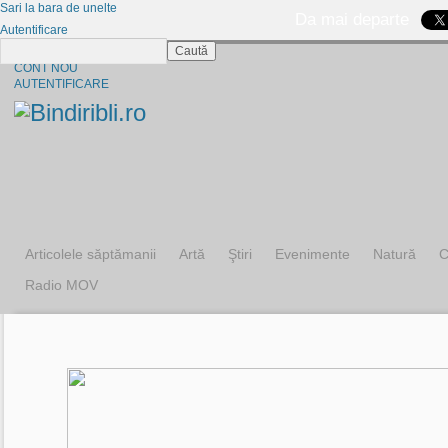
Sari la bara de unelte
Da mai departe
Autentificare
Caută
CINE SUNTEM?
CONT NOU
AUTENTIFICARE
Articolele săptămanii
Artă
Ştiri
Evenimente
Natură
C
Radio MOV