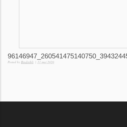
96146947_260541475140750_3943244
Posted by
Bindiribli
|
11 mai 2020