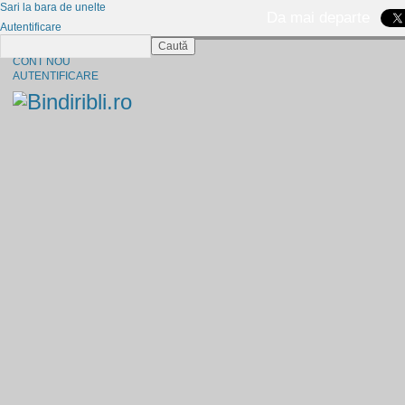
Sari la bara de unelte
Da mai departe
Autentificare
Caută
CINE SUNTEM?
CONT NOU
AUTENTIFICARE