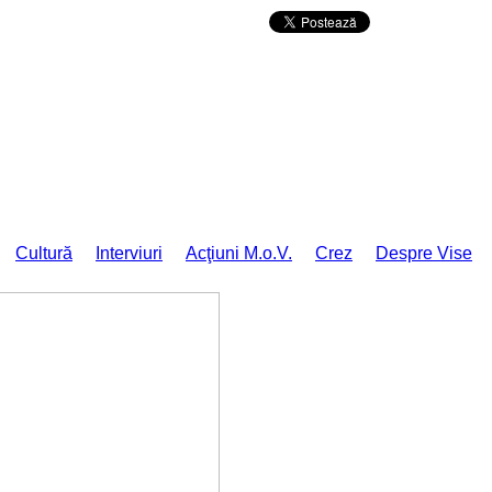
Da mai departe
Cultură
Interviuri
Acţiuni M.o.V.
Crez
Despre Vise