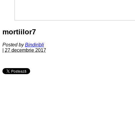
mortiilor7
Posted by
Bindiribli
|
27 decembrie 2017