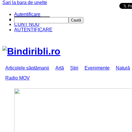
Sari la bara de unelte
Da mai departe
Autentificare
CINE SUNTEM?
Caută
CONT NOU
AUTENTIFICARE
Articolele săptămanii
Artă
Ştiri
Evenimente
Natură
Radio MOV