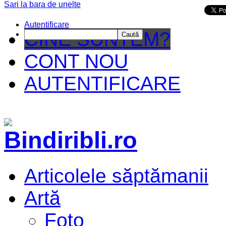
Sari la bara de unelte
Da mai departe
Autentificare
CINE SUNTEM?
Caută
CONT NOU
AUTENTIFICARE
Articolele săptămanii
Artă
Foto