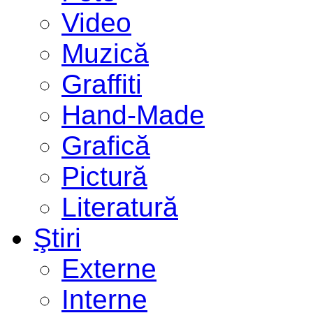
Video
Muzică
Graffiti
Hand-Made
Grafică
Pictură
Literatură
Ştiri
Externe
Interne