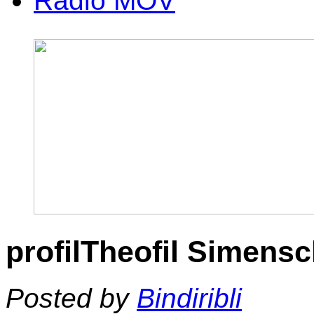
Radio MOV
profilTheofil Simens
Posted by
Bindiribli