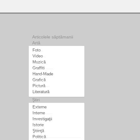
Articolele săptămanii
Artă
Foto
Video
Muzică
Graffiti
Hand-Made
Grafică
Pictură
Literatură
Ştiri
Externe
Interne
Investigaţii
Istorie
Ştiinţă
Politică