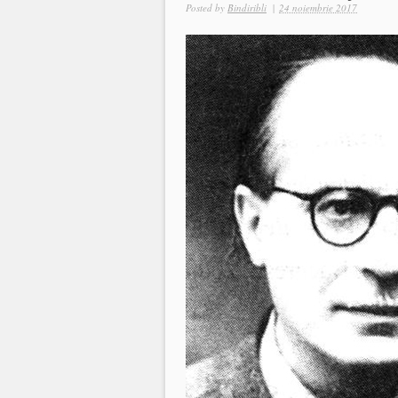
Posted by
Bindiribli
|
24 noiembrie 2017