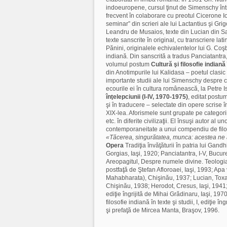
indoeuropene, cursul ţinut de Simenschy într
frecvent în colaborare cu preotul Cicerone Io
seminar” din scrieri ale lui Lactantius şi G
Leandru de Musaios, texte din Lucian din 
texte sanscrite în original, cu transcriere la
Pănini, originalele echivalentelor lui G. Coş
indiană. Din sanscrită a tradus Panciatant
volumul postum
Cultură şi filosofie indiană 
din Anotimpurile lui Kalidasa – poetul clasic a
importante studii ale lui Simenschy despre ci
ecourile ei în cultura românească, la Petre 
înţelepciunii (I-IV, 1970-1975)
, editat postu
şi în traducere – selectate din opere scrise 
XIX-lea. Aforismele sunt grupate pe categori
etc. în diferite civilizaţii. El însuşi autor a
contemporaneitate a unui compendiu de filoso
«Tăcerea, singurătatea, munca: acestea ne aj
Opera
Tradiţia învăţăturii în patria lui Gandh
Gorgias, Iaşi, 1920; Panciatantra, I-V, Bucu
Areopagitul, Despre numele divine. Teologia
postfaţă de Ştefan Afloroaei, Iaşi, 1993; Ap
Mahabharata), Chişinău, 1937; Lucian, Toxar
Chişinău, 1938; Herodot, Cresus, Iaşi, 1941; 
ediţie îngrijită de Mihai Grădinaru, Iaşi, 197
filosofie indiană în texte şi studii, I, ediţie î
şi prefaţă de Mircea Manta, Braşov, 1996.