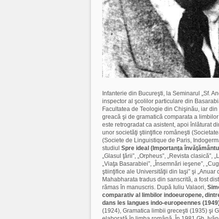
Infanterie din Bucureşti, la Seminarul „Sf. A
inspector al şcolilor particulare din Basarab
Facultatea de Teologie din Chişinău, iar din 
greacă şi de gramatică comparata a limbilor 
este retrogradat ca asistent, apoi înlăturat 
unor societăţi ştiinţifice româneşti (Societa
(Societe de Linguistique de Paris, Indogerm
studiul
Spre ideal (Importanţa învăţământul
„Glasul ţării”, „Orpheus”, „Revista clasică”, 
„Viaţa Basarabiei”, „Însemnări ieşene”, „Cu
ştiinţifice ale Universităţii din Iaşi” şi „Anua
Mahabharata tradus din sanscrită, a fost di
rămas în manuscris. După Iuliu Valaori,
Sime
comparativ al limbilor indoeuropene, dintr
dans les langues indo-europeennes (1949
(1924), Gramatica limbii greceşti (1935) şi G
elaborată în limba română. În 1981 Gh. Ivăne