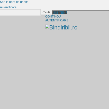
Sari la bara de unelte
Autentificare
Caută
CINE SUNTEM?
CONT NOU
AUTENTIFICARE