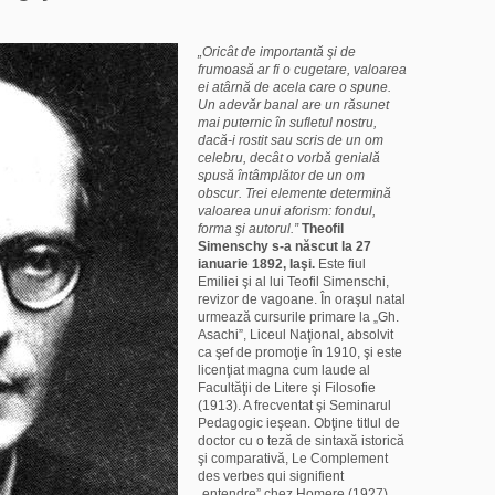
„Oricât de importantă şi de
frumoasă ar fi o cugetare, valoarea
ei atârnă de acela care o spune.
Un adevăr banal are un răsunet
mai puternic în sufletul nostru,
dacă-i rostit sau scris de un om
celebru, decât o vorbă genială
spusă întâmplător de un om
obscur. Trei elemente determină
valoarea unui aforism: fondul,
forma şi autorul.”
Theofil
Simenschy s-a născut la 27
ianuarie 1892, Iaşi.
Este fiul
Emiliei şi al lui Teofil Simenschi,
revizor de vagoane. În oraşul natal
urmează cursurile primare la „Gh.
Asachi”, Liceul Naţional, absolvit
ca şef de promoţie în 1910, şi este
licenţiat magna cum laude al
Facultăţii de Litere şi Filosofie
(1913). A frecventat şi Seminarul
Pedagogic ieşean. Obţine titlul de
doctor cu o teză de sintaxă istorică
şi comparativă, Le Complement
des verbes qui signifient
„entendre” chez Homere (1927),