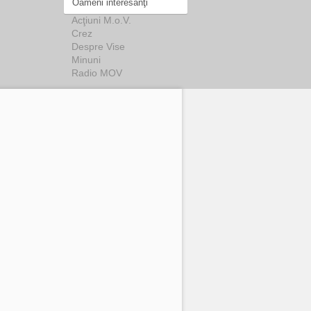
Oameni interesanţi
Acţiuni M.o.V.
Crez
Despre Vise
Minuni
Radio MOV