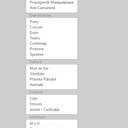
Propagandă Manipulatoare
Anti-Comunistă
Evenimente
Party
Concert
Expo
Teatru
Conferinţe
Proteste
Sportive
Natură
Mod de trai
Sănătate
Planeta Pământ
Animale
Cultură
Cărti
Întruniri
Istorie / Civilizaţie
Interviuri
M.o.V.