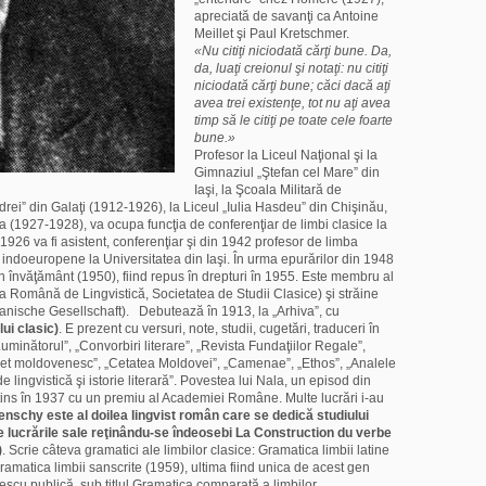
apreciată de savanţi ca Antoine
Meillet şi Paul Kretschmer.
«Nu citiţi niciodată cărţi bune. Da,
da, luaţi creionul şi notaţi: nu citiţi
niciodată cărţi bune; căci dacă aţi
avea trei existenţe, tot nu aţi avea
timp să le citiţi pe toate cele foarte
bune.»
Profesor la Liceul Naţional şi la
Gimnaziul „Ştefan cel Mare” din
Iaşi, la Şcoala Militară de
ndrei” din Galaţi (1912-1926), la Liceul „Iulia Hasdeu” din Chişinău,
ia (1927-1928), va ocupa funcţia de conferenţiar de limbi clasice la
1926 va fi asistent, conferenţiar şi din 1942 profesor de limba
indoeuropene la Universitatea din Iaşi. În urma epurărilor din 1948
din învăţământ (1950), fiind repus în drepturi în 1955. Este membru al
tea Română de Lingvistică, Societatea de Studii Clasice) şi străine
anische Gesellschaft). Debutează în 1913, la „Arhiva”, cu
ui clasic)
. E prezent cu versuri, note, studii, cugetări, traduceri în
„Luminătorul”, „Convorbiri literare”, „Revista Fundaţiilor Regale”,
get moldovenesc”, „Cetatea Moldovei”, „Camenae”, „Ethos”, „Analele
r de lingvistică şi istorie literară”. Povestea lui Nala, un episod din
stins în 1937 cu un premiu al Academiei Române. Multe lucrări i-au
nschy este al doilea lingvist român care se dedică studiului
e lucrările sale reţinându-se îndeosebi La Construction du verbe
)
. Scrie câteva gramatici ale limbilor clasice: Gramatica limbii latine
ramatica limbii sanscrite (1959), ultima fiind unica de acest gen
scu publică, sub titlul Gramatica comparată a limbilor