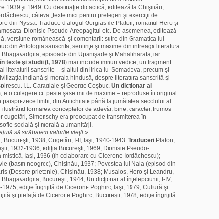
e 1939 şi 1949. Cu destinaţie didactică, editează la Chişinău,
rdăchescu, câteva „texte mici pentru prelegeri şi exerciţii de
rigore din Nyssa. Traduce dialogul Gorgias de Platon, romanul Hero şi
Samosata, Dionisie Pseudo-Areopagitul etc. De asemenea, editează
tină, versiune românească, şi comentarii: sutre din Gramatica lui
buc din Antologia sanscrită, sentinţe şi maxime din întreaga literatură
ra, Bhagavadgita, episoade din Upanişade şi Mahabharata, iar
în texte şi studii (I, 1978)
mai include imnuri vedice, un fragment
l literaturii sanscrite – şi altul din lirica lui Somadeva, precum şi
vilizaţia indiană şi morala hindusă, despre literatura sanscrită şi
Ispirescu, I.L. Caragiale şi George Coşbuc.
Un dicţionar al
m, e o culegere cu peste şase mii de maxime – reproduse în original
în paisprezece limbi, din Antichitate până la jumătatea secolului al
i ilustrând formarea conceptelor de adevăr, bine, caracter, frumos
l unor cugetări, Simenschy era preocupat de transmiterea în
fie socială şi morală a umanităţii.
ută să străbatem valurile vieţii.»
i, Bucureşti, 1938; Cugetări, I-II, Iaşi, 1940-1943.
Traduceri
Platon,
reşti, 1932-1936; ediţia Bucureşti, 1969; Dionisie Pseudo-
 mistică, Iaşi, 1936 (în colaborare cu Cicerone Iordăchescu);
a vie (basm neogrec), Chişinău, 1937; Povestea lui Nala (episod din
is (Despre prietenie), Chişinău, 1938; Musaios, Hero şi Leandru,
Bhagavadgita, Bucureşti, 1944; Un dicţionar al înţelepciunii, I-IV,
0-1975; ediţie îngrijită de Cicerone Poghirc, Iaşi, 1979; Cultură şi
ngrijită şi prefaţă de Cicerone Poghirc, Bucureşti, 1978; ediţie îngrijită