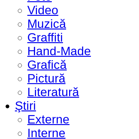
Video
Muzică
Graffiti
Hand-Made
Grafică
Pictură
Literatură
Ştiri
Externe
Interne