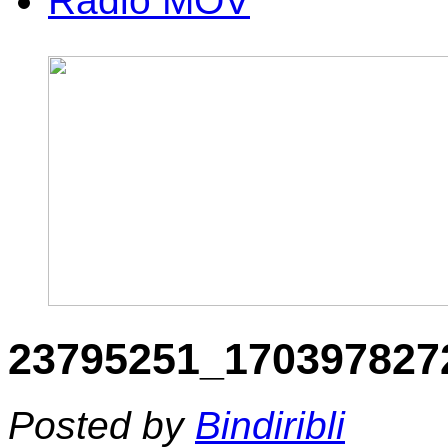
Radio MOV
23795251_170397827
Posted by
Bindiribli