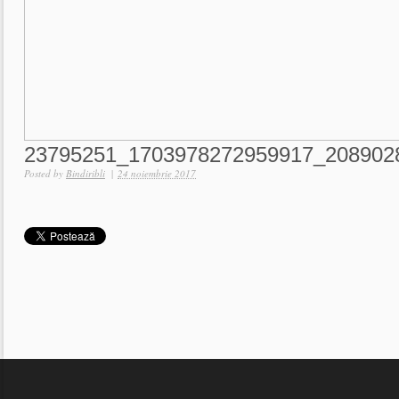
23795251_1703978272959917_208902
Posted by
Bindiribli
|
24 noiembrie 2017