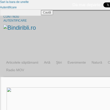
Sari la bara de unelte
Da mai departe
Autentificare
Caută
CINE SUNTEM?
CONT NOU
AUTENTIFICARE
Articolele săptămanii
Artă
Ştiri
Evenimente
Natură
C
Radio MOV