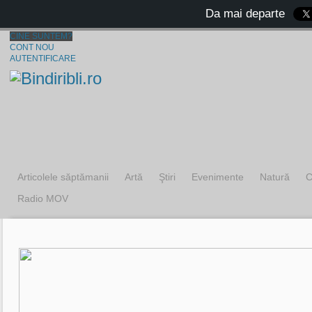
Da mai departe
CINE SUNTEM?
CONT NOU
AUTENTIFICARE
Articolele săptămanii
Artă
Ştiri
Evenimente
Natură
C
Radio MOV