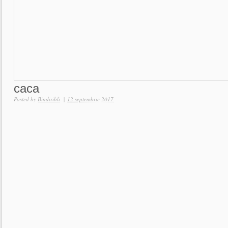
caca
Posted by
Bindiribli
|
12 septembrie 2017