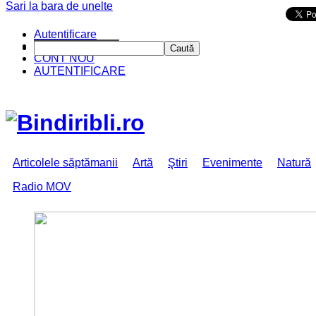
Sari la bara de unelte
Da mai departe
Autentificare
CINE SUNTEM?
Caută
CONT NOU
AUTENTIFICARE
Articolele săptămanii
Artă
Ştiri
Evenimente
Natură
Radio MOV