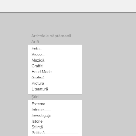
Articolele săptămanii
Artă
Foto
Video
Muzică
Graffiti
Hand-Made
Grafică
Pictură
Literatură
Ştiri
Externe
Interne
Investigaţii
Istorie
Ştiinţă
Politică