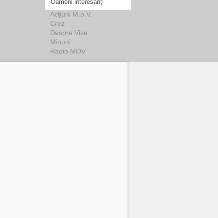
Oameni interesanţi
Acţiuni M.o.V.
Crez
Despre Vise
Minuni
Radio MOV