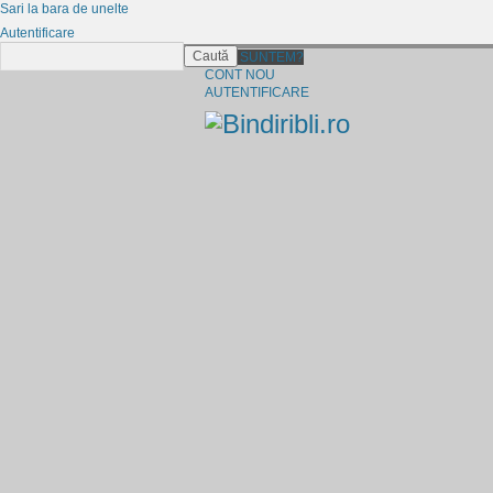
Sari la bara de unelte
Autentificare
Caută
CINE SUNTEM?
CONT NOU
AUTENTIFICARE