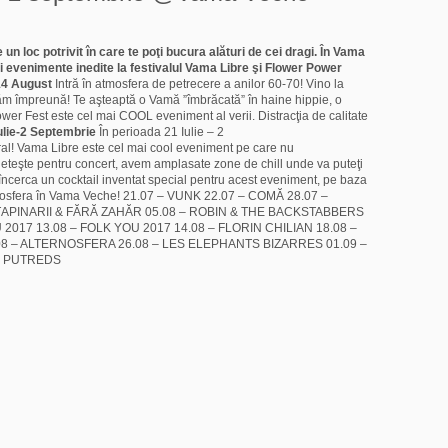
e un loc potrivit în care te poţi bucura alături de cei dragi. În Vama
 ai evenimente inedite la festivalul Vama Libre şi Flower Power
-14 August
Intră în atmosfera de petrecere a anilor 60-70! Vino la
ăm împreună! Te aşteaptă o Vamă ”îmbrăcată” în haine hippie, o
wer Fest este cel mai COOL eveniment al verii. Distracţia de calitate
ulie-2 Septembrie
În perioada 21 Iulie – 2
toral! Vama Libre este cel mai cool eveniment pe care nu
sufleteşte pentru concert, avem amplasate zone de chill unde va puteţi
 încerca un cocktail inventat special pentru acest eveniment, pe baza
osfera în Vama Veche! 21.07 – VUNK 22.07 – COMĂ 28.07 –
ŢAPINARII & FĂRĂ ZAHĂR 05.08 – ROBIN & THE BACKSTABBERS
 2017 13.08 – FOLK YOU 2017 14.08 – FLORIN CHILIAN 18.08 –
08 – ALTERNOSFERA 26.08 – LES ELEPHANTS BIZARRES 01.09 –
E PUTREDS