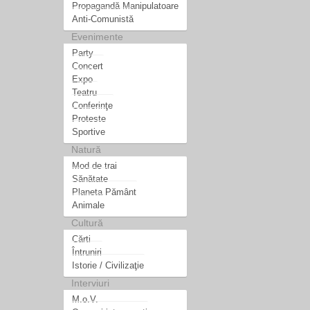
Propagandă Manipulatoare
Anti-Comunistă
Evenimente
Party
Concert
Expo
Teatru
Conferinţe
Proteste
Sportive
Natură
Mod de trai
Sănătate
Planeta Pământ
Animale
Cultură
Cărti
Întruniri
Istorie / Civilizaţie
Interviuri
M.o.V.