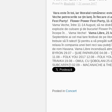
Posted by
Bindiribli
|
21 august 2017
Vara este în toi, iar litoralul românesc est
Veche petrecerile se ţin lanţ. În fiecare zi
Fest Party!
Flower Power Fest Party, 11
Vama Veche, între 11-14 August, să ne distr
explozie de culoare şi de bucurie! Flower Po
începe în… Vama Veche!
Vama Libre, 21 I
Septembrie ai cel mai tare festival de pe li
trebuie să îl ratezi! Şi pentru a vă pregăti 
relaxa în compania unei beri reci sau puteţi
de rom Havana. Vama Libre incendiază atm
BYRON 29.07 – ŞUIE PAPARUDE 04.08 – 
11.08 – FOLK YOU 2017 12.08 – FOLK YOU
TRAVKA 19.08 – OMUL CU ŞOBOLANI 25.
SUBCARPAŢI 02.09 – MACANACHE & TH
Posted in
Concert