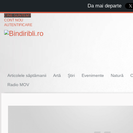
Da mai departe
CINE SUNTEM?
CONT NOU
AUTENTIFICARE
Articolele săptămanii
Artă
Ştiri
Evenimente
Natură
C
Radio MOV