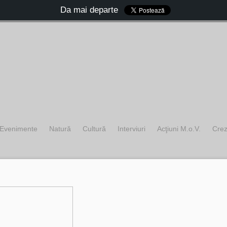
Da mai departe
Evenimente
Natură
Cultură
Interviuri
Acţiuni M.o.V.
Cre