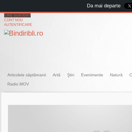
Da mai departe
CINE SUNTEM?
CONT NOU
AUTENTIFICARE
Articolele săptămanii
Artă
Ştiri
Evenimente
Natură
C
Radio MOV