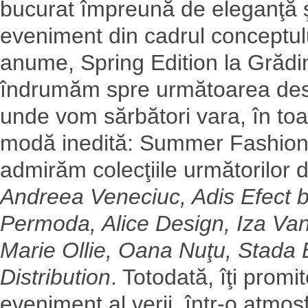
bucurat împreună de eleganţă ş
eveniment din cadrul conceptu
anume, Spring Edition la Grădi
îndrumăm spre următoarea desti
unde vom sărbători vara, în toa
modă inedită: Summer Fashion 
admirăm colecţiile următorilor d
Andreea Veneciuc, Adis Efect 
Permoda, Alice Design, Iza Van
Marie Ollie, Oana Nuţu, Stada 
Distribution
. Totodată, îţi promi
eveniment al verii, într-o atmos