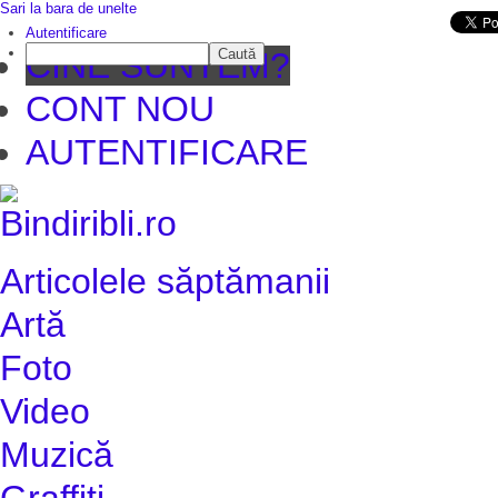
Sari la bara de unelte
Da mai departe
Autentificare
Caută
CINE SUNTEM?
CONT NOU
AUTENTIFICARE
Articolele săptămanii
Artă
Foto
Video
Muzică
Graffiti