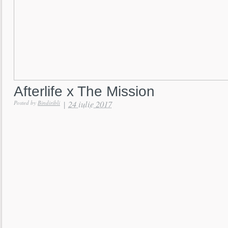
Afterlife x The Mission
|
24 iulie 2017
Posted by
Bindiribli