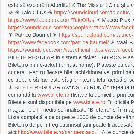
este să explorăm Afterlife! X The Mission! Cine știe
☺ ☀ Tale Of Us ☀
https://soundcloud.com/
taleofus
https://www.facebook.com/
TaleOfUs
☀ Maceo Plex 
https://soundcloud.com/
maceoplex
https://www.face
☀ Patrice Bäumel ☀
https://soundcloud.com/
patrice
https://www.facebook.com/
patrice.baumel/
☀ Vaal ☀
https://soundcloud.com/
vaalofficial
https://www.face
BILETE REGULAR în sistem e-ticket – 60 RON Pla
Bilete.ro prin e-ticket (print at home). Plătește cu car
curierat. Pentru fiecare bilet achiziționat vei primi pe 
ce trebuie să faci este să-ți printezi biletul acasă și s
☀ BILETE REGULAR AVANS: 60 RON (în rețeaua Bile
comandă la
www.bilete.ro
(livrare la domiciliu prin cu
Biletele sunt disponibile pe
www.bilete.ro
, în oficiil
magazinele Inmedio semnalizate “Bilete.ro” și în m
Lista completă a celor peste 1000 de puncte de vânz
Bilete.ro de pe întreg cuprinsul țării poate fi accesată
aici:
http://www.bilete.ro/
partners.asp
. – Alte puncte 