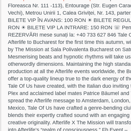
Floreasca Nr. 111 -113), Entourage (Str. Eugen Cara
Vechi), Metrou Unirii 1, Calea Griviței, Nr. 143, parter
BILETE VIP ÎN AVANS: 100 RON ☀ BILETE REGUL
RON ☀ BILETE VIP LA INTRARE: 150 RON ☏ Pentr
REZERVĂRI mese sunați la: +40 733 627 846 Tale Of
Afterlife to Bucharest for the first time this autumn, 
by The Mission at Sala Polivalenta Bucharest on Sat
Mesmerising beats and hypnotic rhythms will take us
otherwordly dimensions. Maintaining the high standa
production at all the Afterlife events worldwide, the B
offer a top-quality lineup true to the dark energy of 
Tale Of Us have created, with the Italian duo inviti
Plex and acclaimed label mates Patrice Bäumel and 
spread the Afterlife message to Amsterdam, London
Mexico, Tale Of Us have crafted a genre-bending clu
blends their expertly crafted sound with an engaging
creative originality. Afterlife X The Mission will trans
into Afterlife’s “realm of consciousness.” Fb Event –