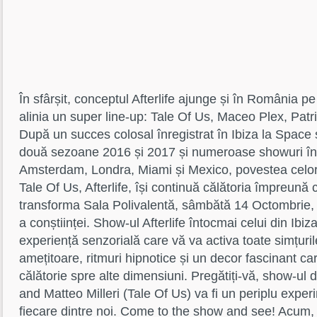
În sfârșit, conceptul Afterlife ajunge și în România 
alinia un super line-up: Tale Of Us, Maceo Plex, Patr
După un succes colosal înregistrat în Ibiza la Space ș
două sezoane 2016 și 2017 și numeroase showuri în
Amsterdam, Londra, Miami și Mexico, povestea celor d
Tale Of Us, Afterlife, își continuă călătoria împreună
transforma Sala Polivalentă, sâmbătă 14 Octombrie, 
a conștiinței. Show-ul Afterlife întocmai celui din Ib
experiență senzorială care vă va activa toate simțuril
amețitoare, ritmuri hipnotice și un decor fascinant ca
călătorie spre alte dimensiuni. Pregătiți-vă, show-ul
and Matteo Milleri (Tale Of Us) va fi un periplu exper
fiecare dintre noi. Come to the show and see! Acum, t