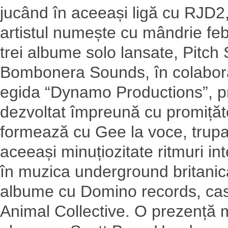
jucând în aceeași ligă cu RJD
artistul numește cu mândrie fe
trei albume solo lansate, Pitch
Bombonera Sounds, în colaboră
egida “Dynamo Productions”, pr
dezvoltat împreună cu promițăto
formează cu Gee la voce, trupa
aceeași minuțiozitate ritmuri in
în muzica underground britanică
albume cu Domino records, cas
Animal Collective. O prezență m