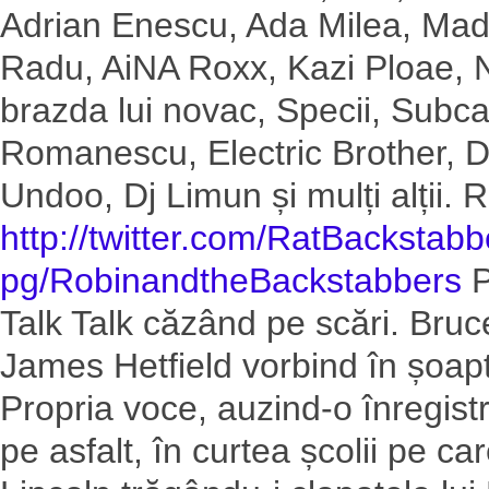
Adrian Enescu, Ada Milea, Ma
Radu, AiNA Roxx, Kazi Ploae, 
brazda lui novac, Specii, Subca
Romanescu, Electric Brother, D
Undoo, Dj Limun și mulți al
http://twitter.com/
RatBackstabb
pg/RobinandtheBackstabbers
P
Talk Talk căzând pe scări. Bru
James Hetfield vorbind în șoap
Propria voce, auzind-o înregistr
pe asfalt, în curtea școlii pe c