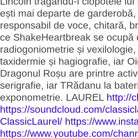
Lincoln trăgându-i clopotele lui
ești mai departe de garderobă, 
responsabil de voce, chitară, bru
ce ShakeHeartbreak se ocupă de
radiogoniometrie și vexilologie
taxidermie și hagiografie, iar O
Dragonul Roșu are printre activi
serigrafie, iar TRădanu la bateri
exponometrie. LAUREL
http://
https://soundcloud.com/
classic
ClassicLaurel/
https://www.ins
https://www.youtube.com/
chann