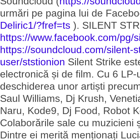
Soundcloud (
https://soundclou
urmări pe pagina lui de Facebo
Deliric1/?fref=ts
). SILENT ST
https://www.facebook.com/
pg/s
https://soundcloud.com/
silent-s
user/ststionion
Silent Strike es
electronică și de film. Cu 6 LP-u
deschiderea unor artiști precu
Saul Williams, Dj Krush, Venet
Naru, Kode9, Dj Food, Robot Ko
Colaborările sale cu muzicieni și 
Dintre ei merită menționați Luc