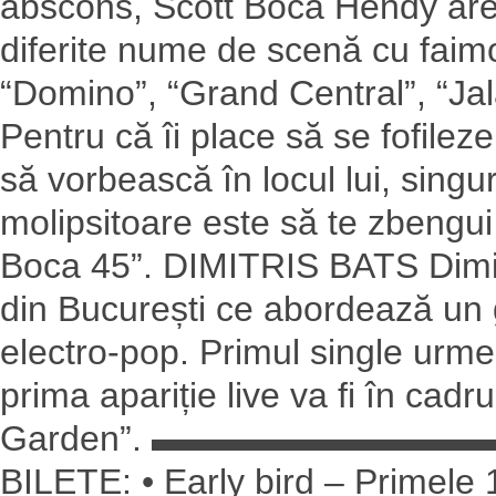
abscons, Scott Boca Hendy are 
diferite nume de scenă cu faimo
“Domino”, “Grand Central”, “Ja
Pentru că îi place să se fofilez
să vorbească în locul lui, sing
molipsitoare este să te zbengui l
Boca 45”. DIMITRIS BATS Dimitr
din București ce abordează un g
electro-pop. Primul single urmea
prima apariție live va fi în cad
Garden”. ▬▬▬▬▬▬▬
BILETE: • Early bird – Primele 1