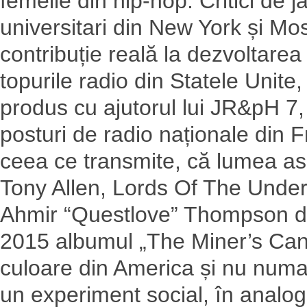
femeile din hip-hop. Critici de 
universitari din New York și M
contribuție reală la dezvoltarea
topurile radio din Statele Unite,
produs cu ajutorul lui JR&pH 7, a
posturi de radio naționale din 
ceea ce transmite, că lumea as
Tony Allen, Lords Of The Underg
Ahmir “Questlove” Thompson d
2015 albumul „The Miner’s Cana
culoare din America și nu numai
un experiment social, în analog