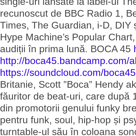
single-uri lansate la label-ul The
recunoscut de BBC Radio 1, Bea
Times, The Guardian, i-D, DIY ș
Hype Machine’s Popular Chart, 
audiții în prima lună. BOCA 45
http://
boca45.bandcamp.com/a
https://soundcloud.com/
boca45
Britanie, Scott ”Boca” Hendy ak
făuritor de beat-uri, care după 1
din promotorii genului funky bre
pentru funk, soul, hip-hop și ps
turntable-ul său în coloana so