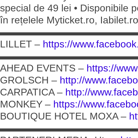
special de 49 lei • Disponibile 
în rețelele Myticket.ro, Iabilet.ro
▬▬▬▬▬▬▬▬▬▬▬▬▬▬▬
LILLET –
https://www.facebook
▬▬▬▬▬▬▬▬▬▬▬▬▬▬▬
AHEAD EVENTS –
https://ww
GROLSCH –
http://www.faceb
CARPATICA –
http://www.face
MONKEY –
https://www.faceb
BOUTIQUE HOTEL MOXA –
h
▬▬▬▬▬▬▬▬▬▬▬▬▬▬