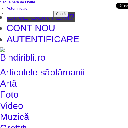
Sari la bara de unelte
Da mai departe
Autentificare
Caută
CINE SUNTEM?
CONT NOU
AUTENTIFICARE
Articolele săptămanii
Artă
Foto
Video
Muzică
Graffiti