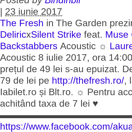
|
23 iunie 2017
The Fresh
in The Garden prez
Deliric
x
Silent Strike
feat.
Muse 
Backstabbers
Acoustic ☼
Laure
Acoustic 8 iulie 2017, ora 14:0
prețul de 49 lei s-au epuizat. D
79 de lei pe
http://thefresh.ro/
,
Iabilet.ro și Blt.ro. ☼ Pentru a
achitând taxa de 7 lei ♥
▬▬▬▬▬▬▬▬▬▬▬▬▬▬▬
https://www.facebook.com/
aku