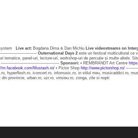
ndsystem
Live act:
Bogdana Dima & Dan Michiu
Live videostreams on Inter
––––––––––––––––––––
Outernational Days 2
este un festival multicultural ce 
ri tematice, panel-uri, lecture-uri, workshop-uri de percuție și multe altele. Sit
–––––––––––––––––––––––––––
Sponsori:
• REMBRANDT Art Centre
http
://m.facebook.com/Mustash.ro/
• Pictor Shop
http://www.pictorshop.ro/
–––––
ro, hyperflesh.ro, iconcert.ro, infomusic.ro, in stilul meu, musicaddict.ro, mu
 din provincie, urban.ro, uzr.ro, vinsieu.ro, zonga, zile si nopti