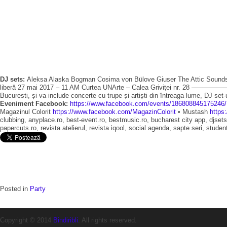
DJ sets:
Aleksa Alaska Bogman Cosima von Bülove Giuser The Attic Sou
liberă 27 mai 2017 – 11 AM Curtea UNArte – Calea Griviţei nr. 28 –––––––
Bucuresti, și va include concerte cu trupe și artiști din întreaga lume, DJ set-u
Eveniment Facebook:
https://www.facebook.com/events/186808845175246/
Magazinul Colorit
https://www.facebook.com/MagazinColorit
• Mustash
https
clubbing, anyplace.ro, best-event.ro, bestmusic.ro, bucharest city app, djsets.
papercuts.ro, revista atelierul, revista iqool, social agenda, sapte seri, student
Posted in
Party
Copyright © 2014
Bindiribli
. All rights reserved.