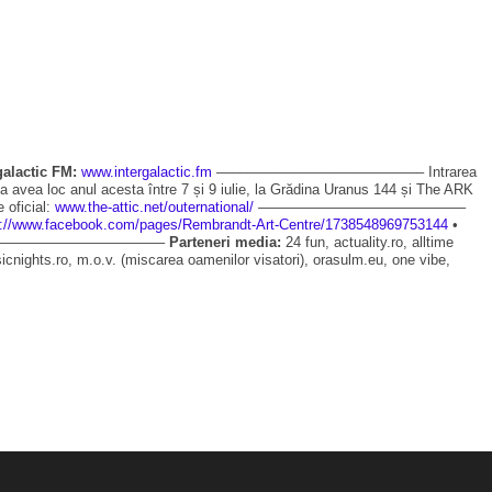
galactic FM:
www.intergalactic.fm
––––––––––––––––––––––––––– Intrarea
va avea loc anul acesta între 7 și 9 iulie, la Grădina Uranus 144 și The ARK
e oficial:
www.the-attic.net/outernational/
–––––––––––––––––––––––––––
s://www.facebook.com/pages/Rembrandt-Art-Centre/1738548969753144
•
––––––––––––––––––––––
Parteneri media:
24 fun, actuality.ro, alltime
sicnights.ro, m.o.v. (miscarea oamenilor visatori), orasulm.eu, one vibe,