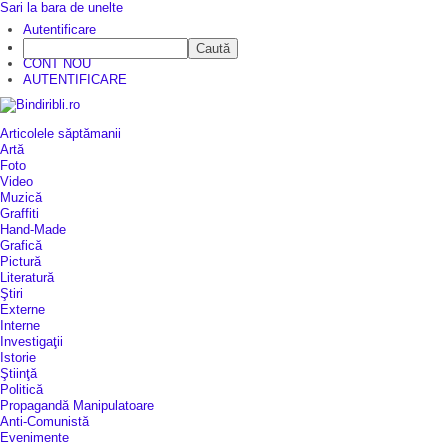
Sari la bara de unelte
Autentificare
Caută
CINE SUNTEM?
CONT NOU
AUTENTIFICARE
Articolele săptămanii
Artă
Foto
Video
Muzică
Graffiti
Hand-Made
Grafică
Pictură
Literatură
Ştiri
Externe
Interne
Investigaţii
Istorie
Ştiinţă
Politică
Propagandă Manipulatoare
Anti-Comunistă
Evenimente