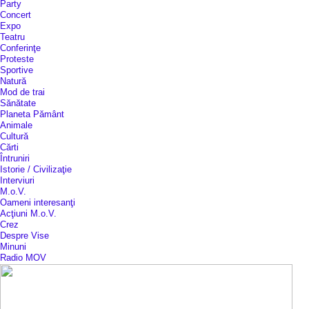
Party
Concert
Expo
Teatru
Conferinţe
Proteste
Sportive
Natură
Mod de trai
Sănătate
Planeta Pământ
Animale
Cultură
Cărti
Întruniri
Istorie / Civilizaţie
Interviuri
M.o.V.
Oameni interesanţi
Acţiuni M.o.V.
Crez
Despre Vise
Minuni
Radio MOV