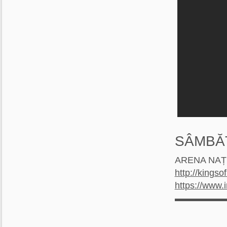
SÂMBĂT
ARENA NAȚ
http://kingso
https://www.
▬▬▬▬▬