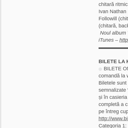
chitară ritmic
Ivan Nathan F
Followill (ch
(chitară, bac
Noul albu
iTunes –
htt
▬▬▬▬▬
BILETE LA
BILETE ONL
comandă la ww
Biletele sunt
semnalizate 
și în casieria
completă a c
pe întreg cupr
http://www.bi
Categoria 1