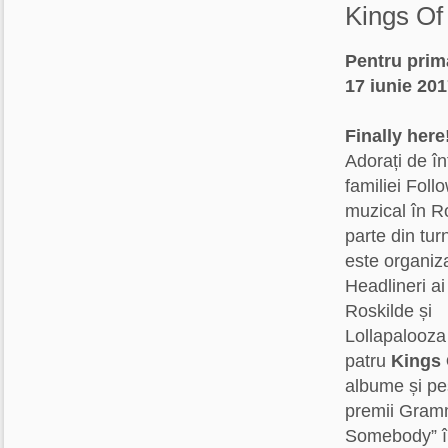
Kings Of
Pentru prim
17 iunie 201
Finally here
Adorați de în
familiei Follo
muzical în R
parte din tur
este organiza
Headlineri ai
Roskilde și
Lollapalooza 
patru
Kings 
albume și pes
premii Gramm
Somebody” î