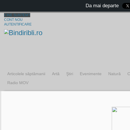
Da mai departe
CINE SUNTEM?
CONT NOU
AUTENTIFICARE
Articolele săptămanii
Artă
Ştiri
Evenimente
Natură
C
Radio MOV