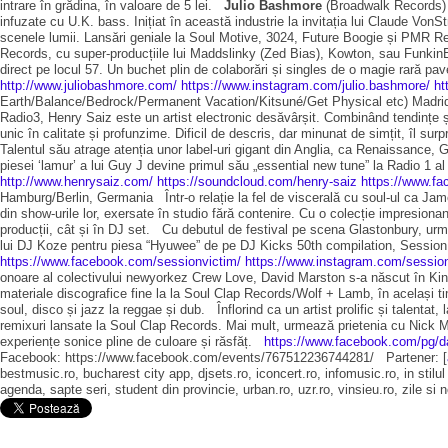
intrare în grădina, în valoare de 5 lei.
Julio Bashmore
(Broadwalk Records) B
infuzate cu U.K. bass. Inițiat în această industrie la invitația lui Claude VonS
scenele lumii. Lansări geniale la Soul Motive, 3024, Future Boogie și PMR Rec
Records, cu super-producțiile lui Maddslinky (Zed Bias), Kowton, sau FunkinEv
direct pe locul 57. Un buchet plin de colaborări și singles de o magie rară pa
http://www.juliobashmore.com/
https://www.instagram.com/julio.bashmore/
ht
Earth/Balance/Bedrock/Permanent Vacation/Kitsuné/Get Physical etc) Madrid
Radio3, Henry Saiz este un artist electronic desăvârșit. Combinând tendințe și
unic în calitate și profunzime. Dificil de descris, dar minunat de simțit, îl su
Talentul său atrage atenția unor label-uri gigant din Anglia, ca Renaissance,
piesei ‘lamur’ a lui Guy J devine primul său „essential new tune” la Radio 1 
http://www.henrysaiz.com/
https://soundcloud.com/henry-saiz
https://www.fa
Hamburg/Berlin, Germania Într-o relație la fel de viscerală cu soul-ul ca Jam
din show-urile lor, exersate în studio fără contenire. Cu o colecție impresionan
producții, cât și în DJ set. Cu debutul de festival pe scena Glastonbury, urm
lui DJ Koze pentru piesa “Hyuwee” de pe DJ Kicks 50th compilation, Session Vi
https://www.facebook.com/sessionvictim/
https://www.instagram.com/session
onoare al colectivului newyorkez Crew Love, David Marston s-a născut în King
materiale discografice fine la la Soul Clap Records/Wolf + Lamb, în același t
soul, disco și jazz la reggae și dub. Înflorind ca un artist prolific și talenta
remixuri lansate la Soul Clap Records. Mai mult, urmează prietenia cu Nick Mo
experiențe sonice pline de culoare și răsfăț.
https://www.facebook.com/pg/d
Facebook: https://www.facebook.com/events/767512236744281/ Partener: [
bestmusic.ro, bucharest city app, djsets.ro, iconcert.ro, infomusic.ro, in stilu
agenda, sapte seri, student din provincie, urban.ro, uzr.ro, vinsieu.r