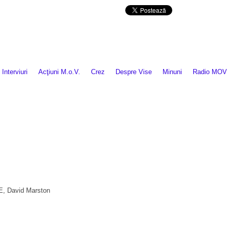
Da mai departe
Interviuri
Acţiuni M.o.V.
Crez
Despre Vise
Minuni
Radio MOV
E, David Marston