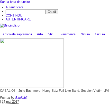
Sari la bara de unelte
Autentificare
Caută
CINE SUNTEM?
CONT NOU
AUTENTIFICARE
Articolele săptămanii
Artă
Ştiri
Evenimente
Natură
Cultură
CABAL 04 – Julio Bashmore, Henry Saiz Full Live Band, Session Victim LIV
Posted by
Bindiribli
|
24 mai 2017