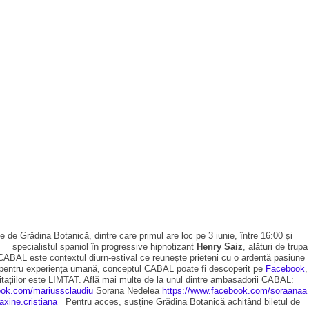
e Grădina Botanică, dintre care primul are loc pe 3 iunie, între 16:00 și
☼ specialistul spaniol în progressive hipnotizant
Henry Saiz
, alături de trupa
ABAL este contextul diurn-estival ce reunește prieteni cu o ardentă pasiune
orii pentru experiența umană, conceptul CABAL poate fi descoperit pe
Facebook
,
itațiilor este LIMTAT. Află mai multe de la unul dintre ambasadorii CABAL:
ook.com/mariussclaudiu
Sorana Nedelea
https://www.facebook.com/soraanaa
xine.cristiana
Pentru acces, susține Grădina Botanică achitând biletul de