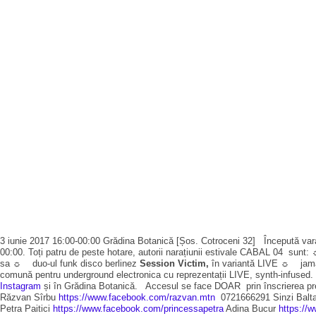
3 iunie 2017 16:00-00:00 Grădina Botanică [Șos. Cotroceni 32] Începută vara 
00:00. Toți patru de peste hotare, autorii narațiunii estivale CABAL 04 sun
sa ☼ duo-ul funk disco berlinez
Session Victim,
în variantă LIVE ☼ jam
comună pentru underground electronica cu reprezentații LIVE, synth-infused. U
Instagram
și în Grădina Botanică. Accesul se face DOAR prin înscrierea preal
Răzvan Sîrbu
https://www.facebook.com/razvan.mtn
0721666291 Sinzi Balt
Petra Paitici
https://www.facebook.com/princessapetra
Adina Bucur
https://