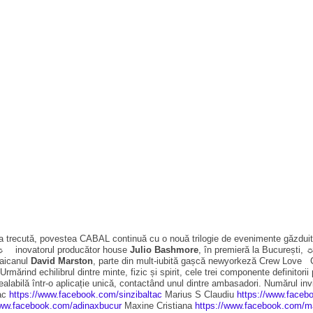
trecută, povestea CABAL continuă cu o nouă trilogie de evenimente găzduite d
t: ☼ inovatorul producător house
Julio Bashmore
, în premieră la București, 
aicanul
David Marston
, parte din mult-iubită gașcă newyorkeză Crew Love C
rmărind echilibrul dintre minte, fizic și spirit, cele trei componente definit
abilă într-o aplicație unică, contactând unul dintre ambasadori. Numărul inv
ac
https://www.facebook.com/sinzibaltac
Marius S Claudiu
https://www.faceb
www.facebook.com/adinaxbucur
Maxine Cristiana
https://www.facebook.com/ma