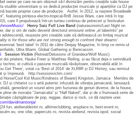
bel owner pe care ne-am obișnuit să-l divinizăm pentru creațiile sale house
la studiile universitare și se dedică producției muzicale și aparițiilor ca DJ pe
ună bazele propriei case de producție. Astfel, în 2012, ia naștere Broadwalk
 featuring prințesa electro-tropical-RnB Jessie Ware, care intră în top
5, care îl propulsează într-un turneu continuu de petreceri și festivaluri.
ashmoreMusic/
Henry Saiz Full Live Band
(naturasonoris/Last Night on
r, dar și om de radio devenit directorul emisiunii online „el laberinto” pe
in adolescență, reușește prin creațiile sale să definească un limbaj muzical
ality is for those who are not strong enough to confront their dreams’
.
desemnat ‘best label’ în 2011 de către Deejay Magazine, în timp ce remix-ul
reamfields, Ultra Miami, Global Gathering și Benicassim.
l
Session Victim
(Retreat/Delusions of Grandeur/Wolf Music)
i doi prieteni, Hauke Freer și Matthias Reiling, și-au făcut deja o semnătură
 și techno, ei cultivă o pasiune muzicală răvășitoare, observabilă atât în
You Get There’, votat ca ‘Best of 2014’ de XLR8R și DJ History, sau remixul
cât și împreună. http://sessionvictim.com/
nd Horse/Cool Kid Music/Kindness of Bearer) Kingston, Jamaica Membru de
DJ și chitarist cu o artă puternic infuzată de vibrația jamaicană, lansează
etată, generând un sound atins prin fuziunea de genuri diverse, de la house,
ile pline de inovație “Jamaicalia” și “Half Naked”, dar și de o frumoasă serie de
binație câștigătoare de pop, reggae, dance și rock, ce dă naștere unei
.com/davidmarstonja/
24 fun, atelieruldestiri.ro, alltimeclubbing, anyplace.ro, best-event.ro,
sulm.eu, one vibe, papercuts.ro, revista atelierul, revista iqool, social