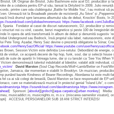
ristol, UK Originar din Bristol, Julio Bashmore este acel DJ, producător și la
troke de a colabora pentru EP-ul său, lansat la Dirtybird în 2009, Julio renunță 
ords, printre care oda clubbingului „Battle for Middle You”, l-au motivat să p
en. Urmează tot la Broadwalk piesele de rezistență „Au Sève” și „Peppermint”,
vează însă drumul spre lansarea albumului său de debut, Knockin’ Boots, în 201
tps://soundcloud.com/juliobashmoremusic
https://www.facebook.com/JulioB
, Spania Fondator al casei de discuri
naturasonoris
, DJ, producător și remixe
 structuri noi cu vinil, casete, benzi magnetice și peste 100 de înregistrări d
rprinde în opera de artă transformată în album de debut și denumită sugestiv ‘
re
 Global Underground sau Bedrock, însă propriul său label, naturasonoris, este 
al lui Pete Tong. Așadar, Henry Saiz devine o prezență obligatorie la Sónar, C
cebook.com/HenrySaizOfficial/
https://www.youtube.com/user/henrysaizofficia
es Brown, Session Victim este definiția Live-setului. Debordând de energie, ce
tă de viniluri, ce acoperă decenii de hip hop, funk, soul, dar și selecții house
ată de sute de apariții în întreaga lume, dar și cu lansări ca ‘See You When 
ctom demonstrează talentul indubitabil al băieților, valabil atât individual, 
_victim/
David Marston
(Soul Clap Records/Wolf+Lamb/Better on Foot/Wi
ston, Jamaica, dar momentan e stabilit în Brooklyn. Un muzician, producător, 
imp punând bazele Kindness of Bearer Recordings. Abordarea lui este multi-faț
t, la fel ca ai săi colegi de breaslă, David Marston se face responsabil de EP-ur
naco, care se materializează muzical în proiectul genial “Island Life”, o com
avidmarstonja
https://soundcloud.com/davidmarstonja
https://www.instagram
ahead
] Sponsori: [
absolut
][
grolsch
][
aqua carpatica
][
urban monkey
] Media: [
l meu, musicaddict.ro, musicnights.ro, m.o.v. (miscarea oamenilor visatori), ora
o, zile si nopti] ACCESUL PERSOANELOR SUB 18 ANI STRICT INTERZIS!