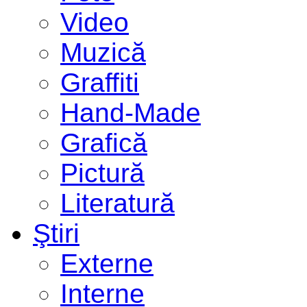
Video
Muzică
Graffiti
Hand-Made
Grafică
Pictură
Literatură
Ştiri
Externe
Interne