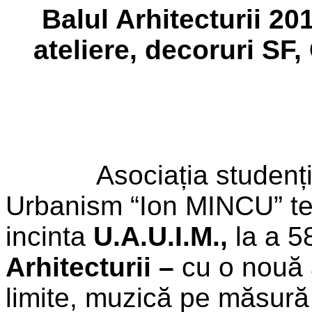
Balul Arhitecturii
201
ateliere, decoruri SF,
Asociația studenților 
Urbanism “Ion MINCU” te
incinta
U.A.U.I.M.,
la a 5
Arhitecturii –
cu o nouă 
limite, muzică pe măsur