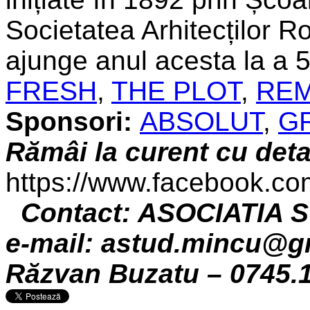
Societatea Arhitecților Ro
ajunge anul acesta la a 
FRESH
,
THE PLOT
,
RE
Sponsori:
ABSOLUT
,
G
Rămâi la curent cu deta
https://www.facebook.c
Contact: ASOCIATIA
e-mail: astud.mincu@g
Răzvan Buzatu – 0745.