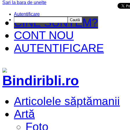
Sari la bara de unelte
Da mai departe
Autentificare
CINE SUNTEM?
Caută
CONT NOU
AUTENTIFICARE
Articolele săptămanii
Artă
Foto