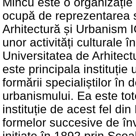
Mincu este o organizați
ocupă de reprezentarea st
Arhitectură și Urbanism
unor activități culturale î
Universitatea de Arhitect
este principala instituție
formării specialiștilor în 
urbanismului. Ea este to
instituție de acest fel di
formelor succesive de în
inițiate în 1892 prin Școa