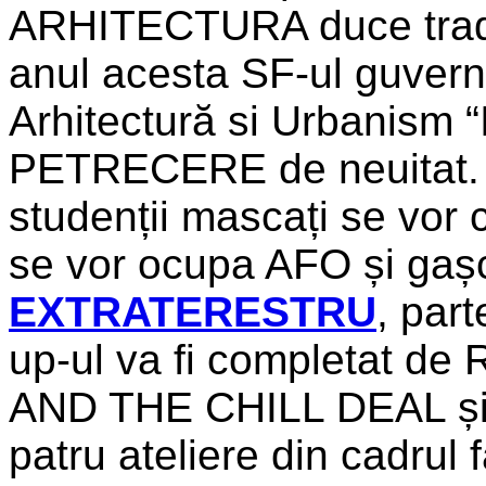
ARHITECTURA duce tradiț
anul acesta SF-ul guvern
Arhitectură si Urbanism 
PETRECERE de neuitat. În
studenții mascați se vor 
se vor ocupa AFO și gașc
EXTRATERESTRU
, part
up-ul va fi completat de
AND THE CHILL DEAL ș
patru ateliere din cadrul f