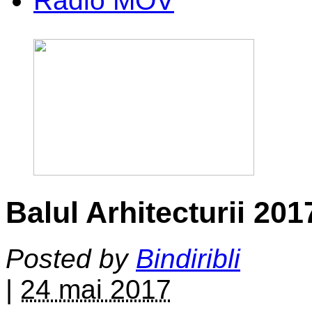
Radio MOV
Balul Arhitecturii 20
Posted by
Bindiribli
|
24 mai 2017