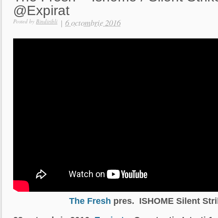
@Expirat
|
6 octombrie 2016
Posted by
Bindiribli
The Fresh
pres.
ISHOME
Silent Str