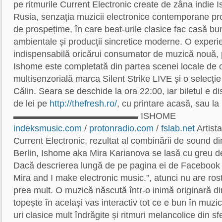
pe ritmurile Current Electronic create de zâna indie 
Rusia, senzația muzicii electronice contemporane pro
de prospețime, în care beat-urile clasice fac casă bun
ambientale și producții sincretice moderne. O experie
indispensabilă oricărui consumator de muzică nouă, 
Ishome este completată din partea scenei locale de o
multisenzorială marca Silent Strike LIVE și o selecție
Călin. Seara se deschide la ora 22:00, iar biletul e di
de lei pe
http://thefresh.ro/
, cu printare acasă, sau l
▬▬▬▬▬▬▬▬▬▬▬▬▬▬ ISHOME
indeksmusic.com
/
protonradio.com
/
fslab.net
Artista
Current Electronic, rezultat al combinării de sound di
Berlin, Ishome aka Mira Karianova se lasă cu greu de
Dacă descrierea lungă de pe pagina ei de Facebook 
Mira and I make electronic music.”, atunci nu are rost
prea mult. O muzică născută într-o inimă originară di
topește în același vas interactiv tot ce e bun în muzi
uri clasice mult îndrăgite și ritmuri melancolice din sf