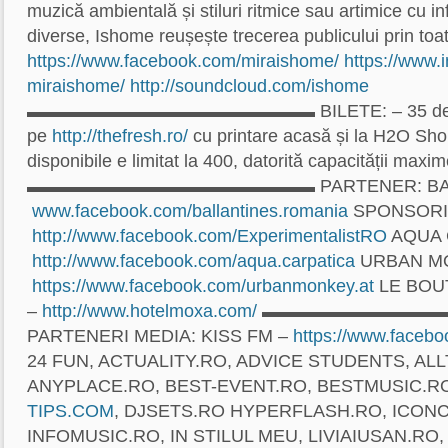
muzică ambientală și stiluri ritmice sau artimice cu 
diverse, Ishome reușește trecerea publicului prin toat
https://www.facebook.com/
miraishome/
https://www.
miraishome/
http://soundcloud.com/
ishome
▬▬▬▬▬▬▬▬▬▬▬▬▬▬▬▬ BILETE: – 35 de lei –
pe
http://thefresh.ro/
cu printare acasă și la H2O Sho
disponibile e limitat la 400, datorită capacității maxi
▬▬▬▬▬▬▬▬▬▬▬▬▬▬▬▬ PARTENER: BALL
www.facebook.com/
ballantines.romania
SPONSORI
http://www.facebook.com/
ExperimentalistRO
AQUA 
http://www.facebook.com/
aqua.carpatica
URBAN M
https://www.facebook.com/
urbanmonkey.at
LE BOU
–
http://www.hotelmoxa.com/
▬▬▬▬▬▬▬▬▬▬
PARTENERI MEDIA: KISS FM –
https://www.facebo
24 FUN, ACTUALITY.RO, ADVICE STUDENTS, AL
ANYPLACE.RO, BEST-EVENT.RO, BESTMUSIC.R
TIPS.COM
, DJSETS.RO HYPERFLASH.RO, ICONC
INFOMUSIC.RO, IN STILUL MEU, LIVIAIUSAN.RO