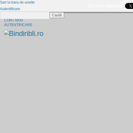
Sari la bara de unelte
Da mai departe
Autentificare
Caută
CINE SUNTEM?
CONT NOU
AUTENTIFICARE