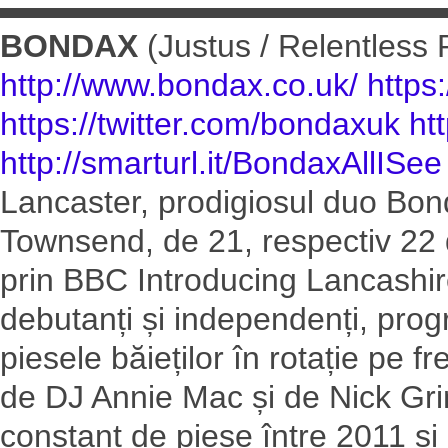
▬▬▬▬▬▬▬▬▬▬▬▬▬▬
BONDAX
(Justus / Relentless
http://www.bondax.co.uk/
https
https://twitter.com/bondaxuk
ht
http://smarturl.it/BondaxAllISee
Lancaster, prodigiosul duo B
Townsend, de 21, respectiv 22 de
prin BBC Introducing Lancashire,
debutanți și independenți, prog
piesele băieților în rotație pe 
de DJ Annie Mac și de Nick Gri
constant de piese între 2011 și 