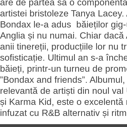
are de partea sa o componentă 
artistei bristoleze Tanya Lacey
Bondax le-a adus băieților gig-ur
Anglia și nu numai. Chiar dacă
anii tinereții, producțiile lor nu
sofisticație. Ultimul an s-a înc
băieți, printr-un turneu de prom
”Bondax and friends”. Albumul,
relevantă de artiști din noul v
și Karma Kid, este o excelentă
infuzat cu R&B alternativ și rit
▬▬▬▬▬▬▬▬▬▬▬▬▬▬