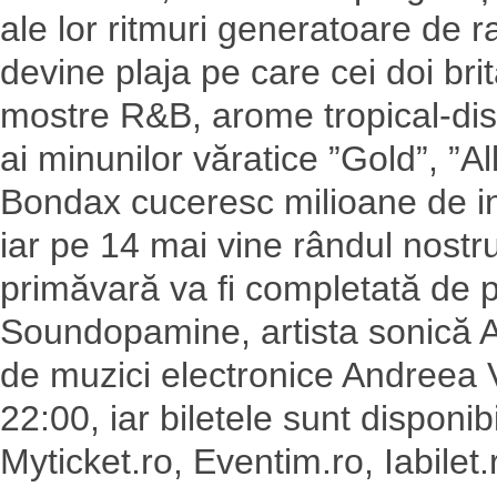
ale lor ritmuri generatoare de 
devine plaja pe care cei doi bri
mostre R&B, arome tropical-disc
ai minunilor văratice ”Gold”, ”All 
Bondax cuceresc milioane de inim
iar pe 14 mai vine rândul nost
primăvară va fi completată de pr
Soundopamine, artista sonică 
de muzici electronice Andreea V
22:00, iar biletele sunt disponibi
Myticket.ro, Eventim.ro, Iabilet.