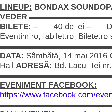
LINEUP:
BONDAX
SOUNDOP
VEDER
▬▬▬▬▬▬▬▬▬▬
BILETE:
– 40 de lei – Dispon
Eventim.ro, Iabilet.ro, Bilete.ro
▬▬▬▬▬▬▬▬▬▬▬▬▬
DATA:
Sâmbătă, 14 mai 2016
Hall
ADRESĂ:
Bd. Lacul Tei nr
▬▬▬▬▬▬▬▬▬▬▬▬▬
EVENIMENT FACEBOOK:
https://www.facebook.com/eve
▬▬▬▬▬▬▬▬▬▬▬▬▬▬