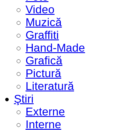
Video
Muzică
Graffiti
Hand-Made
Grafică
Pictură
Literatură
Ştiri
Externe
Interne