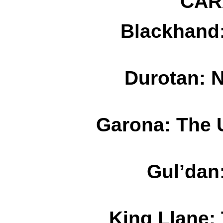
CAR
Blackhand:
Durotan: N
Garona: The 
Gul’dan
King Llane: