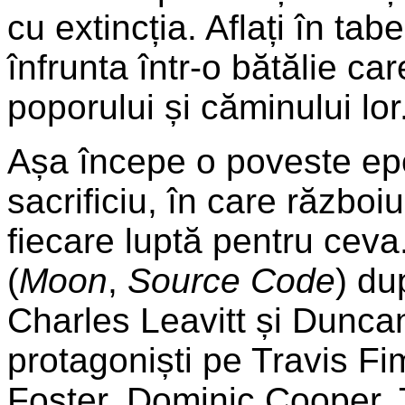
cu extincția. Aflați în ta
înfrunta într-o bătălie ca
poporului și căminului lor
Așa începe o poveste ep
sacrificiu, în care război
fiecare luptă pentru ceva
(
Moon
,
Source Code
) du
Charles Leavitt și Duncan
protagoniști pe Travis F
Foster, Dominic Cooper, 