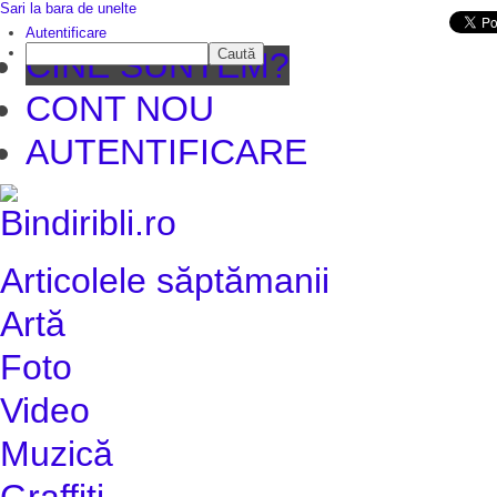
Sari la bara de unelte
Da mai departe
Autentificare
Caută
CINE SUNTEM?
CONT NOU
AUTENTIFICARE
Articolele săptămanii
Artă
Foto
Video
Muzică
Graffiti