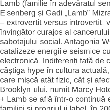
Lamb (familie în adevăratul sen
Eisenberg și Gadi „Lamb” Mizra
– extrovertit versus introvertit,
învingător curajos al cancerulu
sabotajului social. Antagonia 
catalizeze energiile seismice cu
electronică. Indiferenți față d
câștiga hype în cultura actuală,
care mișcă atât fizic, cât și afe
Brooklyn-ului, numit Marcy Hote
+ Lamb se află într-o continuă 
familiei și propriului label, în