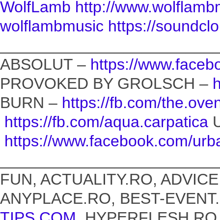
WolfLamb
http://
www.wolflamb
wolflambmusic
https://soundcl
________________________
ABSOLUT –
https://www.faceb
PROVOKED BY GROLSCH –
h
BURN –
https://fb.com/
the.ove
https://fb.com/
aqua.carpatica
U
https://www.facebook.com/
urb
________________________
FUN, ACTUALITY.RO, ADVIC
ANYPLACE.RO, BEST-EVENT
TIPS.COM
, HYPERFLESH.RO