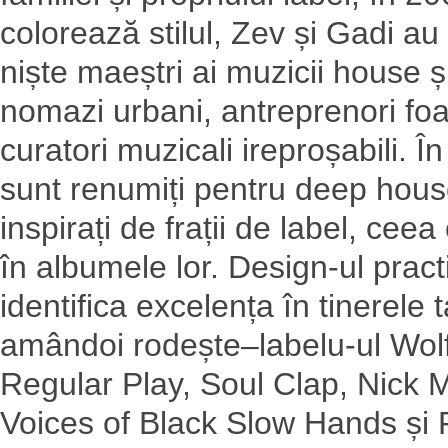
colorează stilul, Zev și Gadi au 
niște maeștri ai muzicii house și
nomazi urbani, antreprenori foar
curatori muzicali ireproșabili. 
sunt renumiți pentru deep house
inspirați de frații de label, ce
în albumele lor. Design-ul practi
identifica excelența în tinerele
amândoi rodește–labelu-ul Wol
Regular Play, Soul Clap, Nick
Voices of Black Slow Hands și 