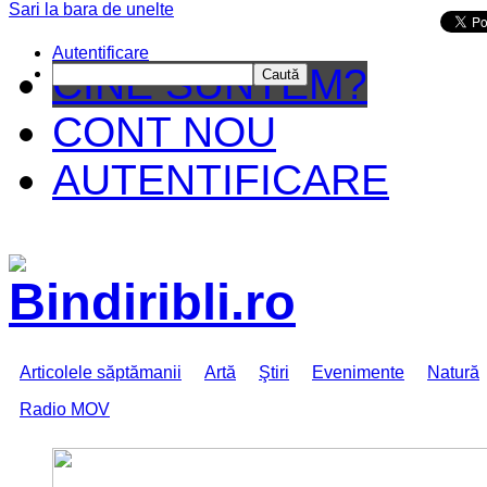
Sari la bara de unelte
Da mai departe
Autentificare
CINE SUNTEM?
Caută
CONT NOU
AUTENTIFICARE
Articolele săptămanii
Artă
Ştiri
Evenimente
Natură
Radio MOV