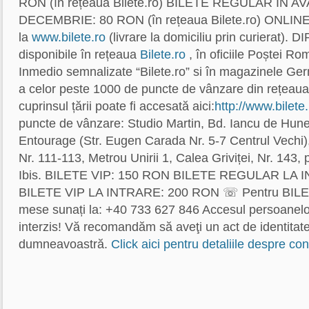
RON (în rețeaua Bilete.ro) BILETE REGULAR ÎN 
DECEMBRIE: 80 RON (în rețeaua Bilete.ro) ONLINE
la
www.bilete.ro
(livrare la domiciliu prin curierat). 
disponibile în rețeaua
Bilete.ro
, în oficiile Poștei R
Inmedio semnalizate “Bilete.ro” si în magazinele Ge
a celor peste 1000 de puncte de vânzare din rețeaua 
cuprinsul țării poate fi accesată aici:
http://www.bilete.
puncte de vânzare: Studio Martin, Bd. Iancu de Hune
Entourage (Str. Eugen Carada Nr. 5-7 Centrul Vechi)
Nr. 111-113, Metrou Unirii 1, Calea Griviței, Nr. 143, p
Ibis. BILETE VIP: 150 RON BILETE REGULAR LA 
BILETE VIP LA INTRARE: 200 RON ☏ Pentru BIL
mese sunați la: +40 733 627 846 Accesul persoanelor 
interzis! Vă recomandăm să aveţi un act de identitat
dumneavoastră.
Click aici pentru detaliile despre co