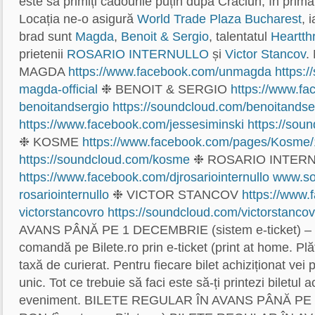
este să primiți cadourile puțin după Crăciun, în prim
Locația ne-o asigură
World Trade Plaza Bucharest
, 
brad sunt
Magda
,
Benoit & Sergio
, talentatul
Heartth
prietenii
ROSARIO INTERNULLO
și
Victor Stancov
.
MAGDA
https://www.facebook.com/
unmagda
https:
magda-official
❉ BENOIT & SERGIO
https://www.fa
benoitandsergio
https://soundcloud.com/
benoitandse
https://www.facebook.com/
jessesiminski
https://sou
❉ KOSME
https://www.facebook.com/
pages/Kosme
https://soundcloud.com/
kosme
❉ ROSARIO INTER
https://www.facebook.com/
djrosariointernullo
www.so
rosariointernullo
❉ VICTOR STANCOV
https://www.
victorstancovro
https://soundcloud.com/
victorstancov
AVANS PÂNĂ PE 1 DECEMBRIE (sistem e-ticket) –
comandă pe Bilete.ro prin e-ticket (print at home. Plă
taxă de curierat. Pentru fiecare bilet achiziționat vei 
unic. Tot ce trebuie să faci este să-ți printezi biletul a
eveniment. BILETE REGULAR ÎN AVANS PÂNĂ PE