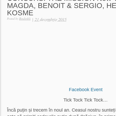
MAGDA, BENOIT & SERGIO, H
KOSME
|
21 decembrie 2015
Posted by
Bindiribli
Facebook Event
Tick Tock Tick Tock…
Încă puțin și trecem în noul an. Ceasul nostru sunteți