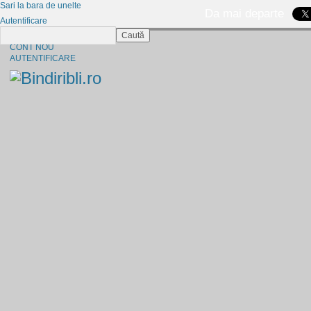
Sari la bara de unelte
Da mai departe
Autentificare
Caută
CINE SUNTEM?
CONT NOU
AUTENTIFICARE