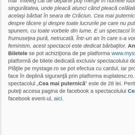
mai înteleg cât de departe poţi merge în numele iubi
singurătatea, unde pleacă atunci când pleacă celălal
acelaşi bărbat în seara de Crăciun.
Cea mai puterni
despre tăcere şi despre toate lucrurile pe care nu pu
spunem, cu toate vorbele din lume. E un spectacol î
frumuseţea pură, netrucată. Într-un an în care s-a vo
feminism, acest spectacol este dedicat bărbaţilor.
An
Biletele
se pot achiziţiona de pe platforma
www.myst
platformă de bilete dedicată exclusiv spectacolului d
Plăţile pe mystage.ro se pot efectua cu cardul, iar p
face în deplină siguranţă prin platforma euplatesc.ro. 
spectacolul „
Cea mai puternică
” este de 28 lei. Pen
puteţi accesa pagina de facebook a spectacolului
Ce
facebook event-ul,
aici
.