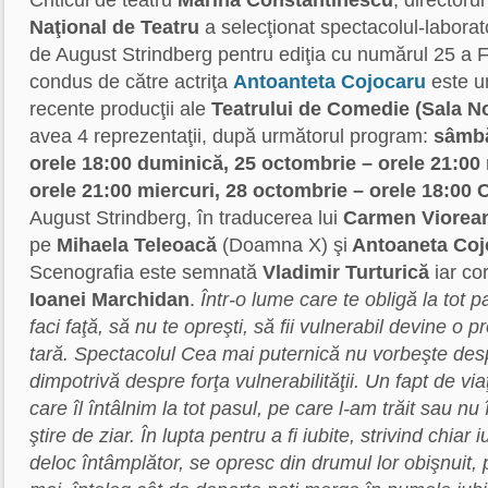
Criticul de teatru
Marina Constantinescu
, directorul
Naţional de Teatru
a selecţionat spectacolul-laborat
de August Strindberg pentru ediţia cu numărul 25 a F
condus de către actriţa
Antoanteta Cojocaru
este u
recente producţii ale
Teatrului de Comedie (Sala N
avea 4 reprezentaţii, după următorul program:
sâmbă
orele 18:00
duminică, 25 octombrie – orele 21:00
orele 21:00
miercuri, 28 octombrie – orele 18:00
C
August Strindberg, în traducerea lui
Carmen Viorea
pe
Mihaela Teleoacă
(Doamna X) şi
Antoaneta Co
Scenografia este semnată
Vladimir Turturică
iar co
Ioanei Marchidan
.
Într-o lume care te obligă la tot pa
faci faţă, să nu te opreşti, să fii vulnerabil devine o 
tară. Spectacolul
Cea mai puternică
nu vorbeşte desp
dimpotrivă despre forţa vulnerabilităţii.
Un fapt de via
care îl întâlnim la tot pasul, pe care l-am trăit sau nu
ştire de ziar. În lupta pentru a fi iubite, strivind chiar
deloc întâmplător, se opresc din drumul lor obişnuit,