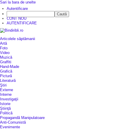
Sari la bara de unelte
Autentificare
Caută
CINE SUNTEM?
CONT NOU
AUTENTIFICARE
Articolele săptămanii
Artă
Foto
Video
Muzică
Graffiti
Hand-Made
Grafică
Pictură
Literatură
Ştiri
Externe
Interne
Investigaţii
Istorie
Ştiinţă
Politică
Propagandă Manipulatoare
Anti-Comunistă
Evenimente