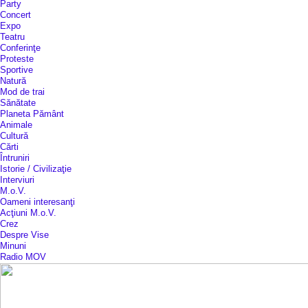
Party
Concert
Expo
Teatru
Conferinţe
Proteste
Sportive
Natură
Mod de trai
Sănătate
Planeta Pământ
Animale
Cultură
Cărti
Întruniri
Istorie / Civilizaţie
Interviuri
M.o.V.
Oameni interesanţi
Acţiuni M.o.V.
Crez
Despre Vise
Minuni
Radio MOV