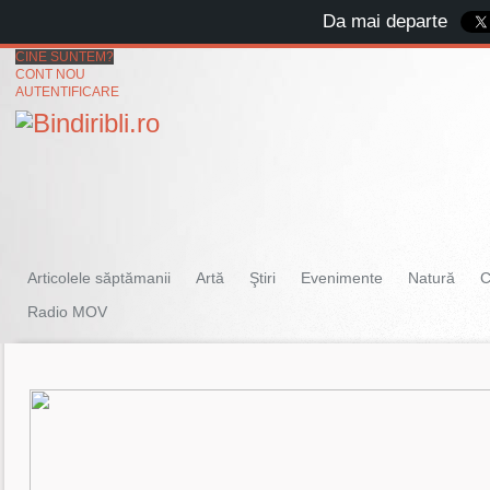
Da mai departe
CINE SUNTEM?
CONT NOU
AUTENTIFICARE
Articolele săptămanii
Artă
Ştiri
Evenimente
Natură
C
Radio MOV