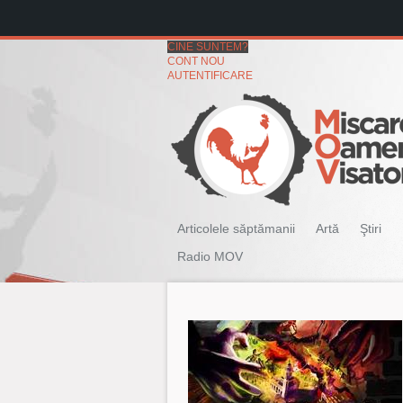
CINE SUNTEM?
CONT NOU
AUTENTIFICARE
Articolele săptămanii
Artă
Ştiri
Radio MOV