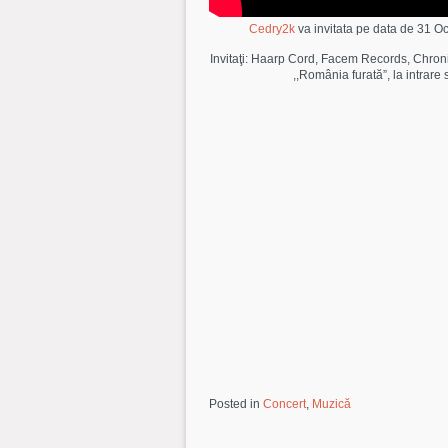
Cedry2k
va invitata pe data de 31 O
Invitaţi: Haarp Cord, Facem Records, Chroni
,,România furată”, la intrare s
Posted in
Concert
,
Muzică