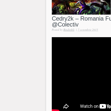
Cedry2k – Romania Fur
@Colectiv
Posted by
Bindiribli
|
7 octombrie 2015