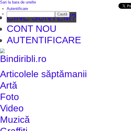
Sari la bara de unelte
Da mai departe
Autentificare
Caută
CINE SUNTEM?
CONT NOU
AUTENTIFICARE
Articolele săptămanii
Artă
Foto
Video
Muzică
Graffiti