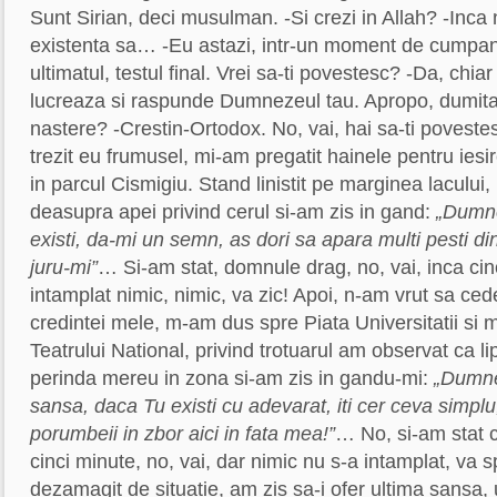
Sunt Sirian, deci musulman. -Si crezi in Allah? -Inca 
existenta sa… -Eu astazi, intr-un moment de cumpan
ultimatul, testul final. Vrei sa-ti povestesc? -Da, chia
lucreaza si raspunde Dumnezeul tau. Apropo, dumitale 
nastere? -Crestin-Ortodox. No, vai, hai sa-ti povest
trezit eu frumusel, mi-am pregatit hainele pentru iesi
in parcul Cismigiu. Stand linistit pe marginea lacului
deasupra apei privind cerul si-am zis in gand:
„Dumne
existi, da-mi un semn, as dori sa apara multi pesti d
juru-mi”
… Si-am stat, domnule drag, no, vai, inca cin
intamplat nimic, nimic, va zic! Apoi, n-am vrut sa ced
credintei mele, m-am dus spre Piata Universitatii si 
Teatrului National, privind trotuarul am observat ca 
perinda mereu in zona si-am zis in gandu-mi:
„Dumne
sansa, daca Tu existi cu adevarat, iti cer ceva simplu
porumbeii in zbor aici in fata mea!”
… No, si-am stat 
cinci minute, no, vai, dar nimic nu s-a intamplat, va s
dezamagit de situatie, am zis sa-i ofer ultima sansa, 