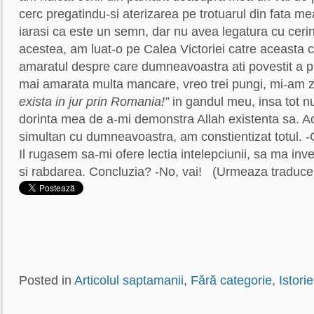
cerc pregatindu-si aterizarea pe trotuarul din fata 
iarasi ca este un semn, dar nu avea legatura cu cer
acestea, am luat-o pe Calea Victoriei catre aceasta 
amaratul despre care dumneavoastra ati povestit a pr
mai amarata multa mancare, vreo trei pungi, mi-am 
exista in jur prin Romania!”
in gandul meu, insa tot n
dorinta mea de a-mi demonstra Allah existenta sa. A
simultan cu dumneavoastra, am constientizat totul. -C
Il rugasem sa-mi ofere lectia intelepciunii, sa ma in
si rabdarea. Concluzia? -No, vai! (Urmeaza trad
Posted in
Articolul saptamanii
,
Fără categorie
,
Istorie