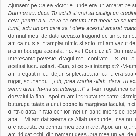
Ajunsem pe Calea Victoriei unde era un amarat pe st
Dumnezeu, daca Tu existi si vrei sa castigi un credinc
ceva pentru altii, ceva ce oricum ar fi menit sa se i
lumii, adu un om care sa-i ofere acestui amarat manc
domnul meu, de data aceasta tragand de timp, am st
am ca nu s-a intamplat nimic si adio, mi-am vazut de
aici in bodega aceasta, no, vai! Concluzia? Dumnezeu
Interesanta poveste, dragul meu confrate… Si eu, la
acelasi lucru astazi. -Bun, si ce s-a intamplat? -M-am
am pregatit micul dejun si plecarea iar cand era soa
rugat, spunandu-i
„Oh, prea-Marite Allah, daca Tu exi
semn divin, fa-ma sa inteleg…!”
si l-am rugat inca ce
dezvalui la final. Apoi m-am indreptat tot catre Cism
buturuga taiata a unui copac la marginea lacului, nic
dintr-o data in fata ochilor mei un banc imens de pest
apa… Mi-am dat seama ca Allah raspunde, insa nu i
are aceasta cu cerinta mea cea mare. Apoi, am ajuns
am ridicat ochii din pamant deasupra mea un val de