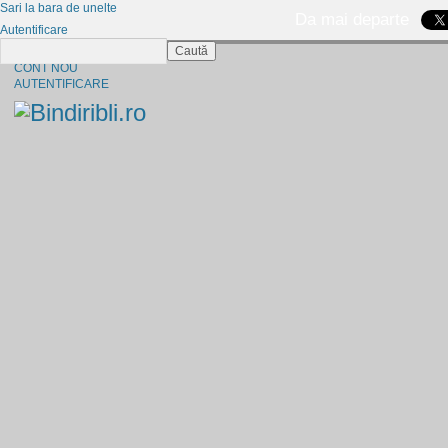
Sari la bara de unelte
Da mai departe
Autentificare
Caută
CINE SUNTEM?
CONT NOU
AUTENTIFICARE