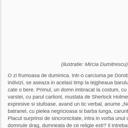
(ilustratie: Mircia Dumitrescu)
O zi frumoasa de duminica. Intr-o carciuma pe Doroba
indivizi, se aseaza in acelasi timp la tejgheaua baru
cate o bere. Primul, un domn imbracat la costum, cu 
varstei, cu parul carliont, mustata de Sherlock Holme
expresive si stufoase, avand un tic verbal, anume „No
batranel, cu pielea negricioasa si barba lunga, carunta
Placut surprinsi de sincronicitate, intra in vorba unul
domnule drag, dumneata de ce religie esti? Il intreba