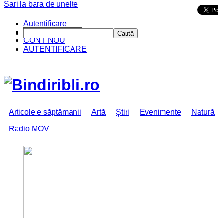
Sari la bara de unelte
Da mai departe
Autentificare
CINE SUNTEM?
Caută
CONT NOU
AUTENTIFICARE
Articolele săptămanii
Artă
Ştiri
Evenimente
Natură
Radio MOV