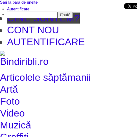
Sari la bara de unelte
Da mai departe
Autentificare
Caută
CINE SUNTEM?
CONT NOU
AUTENTIFICARE
Articolele săptămanii
Artă
Foto
Video
Muzică
Graffiti