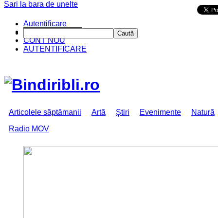
Sari la bara de unelte
Da mai departe
Autentificare
CINE SUNTEM?
Caută
CONT NOU
AUTENTIFICARE
Articolele săptămanii
Artă
Ştiri
Evenimente
Natură
Radio MOV