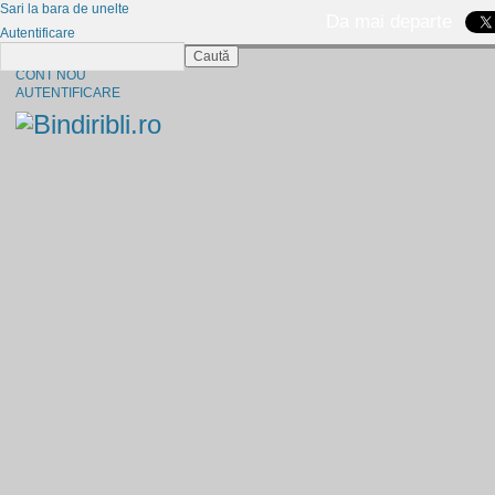
Sari la bara de unelte
Da mai departe
Autentificare
Caută
CINE SUNTEM?
CONT NOU
AUTENTIFICARE