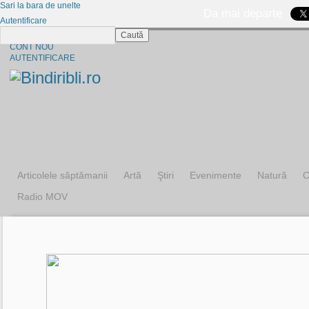
Sari la bara de unelte
Da mai departe
Autentificare
Caută
CINE SUNTEM?
CONT NOU
AUTENTIFICARE
Articolele săptămanii
Artă
Ştiri
Evenimente
Natură
C
Radio MOV