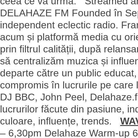
ceea ce va urma. Streamed a
DELAHAZE FM Founded în S
independent eclectic radio. Fr
acum și platformă media cu orie
prin filtrul calității, după rela
să centralizăm muzica și influe
departe către un public educat,
compromis în lucrurile pe care 
DJ BBC, John Peel, Delahaze.f
lucrurilor făcute din pasiune, i
culoare, influențe, trends.
WA
– 6,30pm Delahaze Warm-up 6