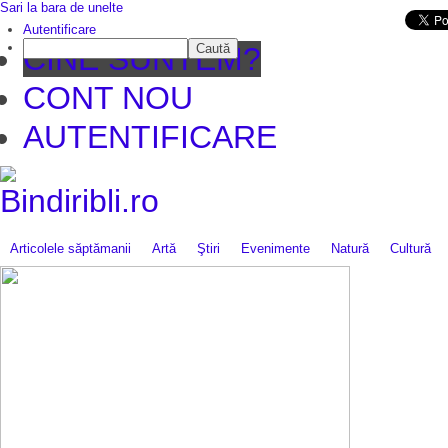
Sari la bara de unelte
Da mai departe
Autentificare
Caută
CINE SUNTEM?
CONT NOU
AUTENTIFICARE
Articolele săptămanii
Artă
Ştiri
Evenimente
Natură
Cultură