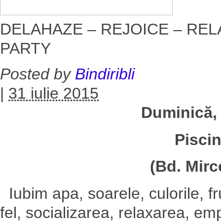
DELAHAZE – REJOICE – RE
PARTY
Posted by
Bindiribli
|
31 iulie 2015
Duminică,
Pisci
(Bd. Mirc
Iubim apa, soarele, culorile, fru
fel, socializarea, relaxarea, em