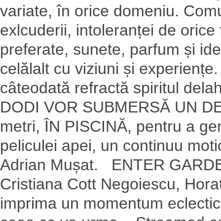
variate, în orice domeniu. Comu
exlcuderii, intoleranței de orice
preferate, sunete, parfum și ide
celălalt cu viziuni și experiențe.
câteodată refractă spiritul 
DODI VOR SUBMERSĂ UN DESI
metri, ÎN PISCINĂ, pentru a gene
peliculei apei, un continuu mot
Adrian Mușat. ENTER GARDEN P
Cristiana Cott Negoiescu, Horaț
imprima un momentum eclectic 