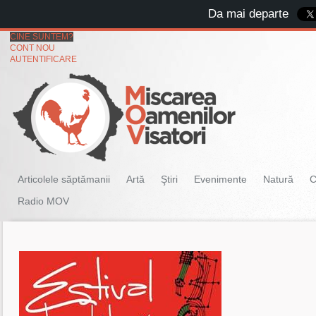
Da mai departe
CINE SUNTEM?
CONT NOU
AUTENTIFICARE
Articolele săptămanii
Artă
Ştiri
Evenimente
Natură
C
Radio MOV