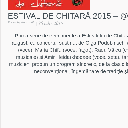
ESTIVAL DE CHITARĂ 2015 – @
|
26 iulie 2015
Posted by
Bindiribli
Prima serie de evenimente a Estivalului de Chitară
august, cu concertul susținut de Olga Podobinschi 
(voce), Maria Chifu (voce, fagot), Radu Vâlcu (c
muzicale) și Amir Heidarkhodaee (voce, setar, tan
muzicieni propun un program sincretic, de la clasic l
neconvenţional, îngemănare de tradiție ș