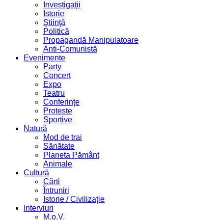
Investigaţii
Istorie
Ştiinţă
Politică
Propagandă Manipulatoare
Anti-Comunistă
Evenimente
Party
Concert
Expo
Teatru
Conferinţe
Proteste
Sportive
Natură
Mod de trai
Sănătate
Planeta Pământ
Animale
Cultură
Cărti
Întruniri
Istorie / Civilizaţie
Interviuri
M.o.V.