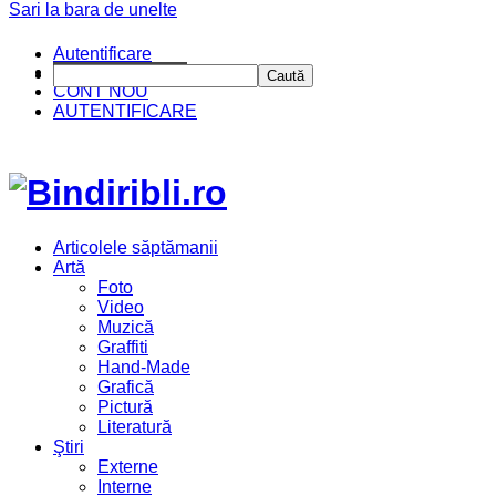
Sari la bara de unelte
Autentificare
CINE SUNTEM?
Caută
CONT NOU
AUTENTIFICARE
Articolele săptămanii
Artă
Foto
Video
Muzică
Graffiti
Hand-Made
Grafică
Pictură
Literatură
Ştiri
Externe
Interne