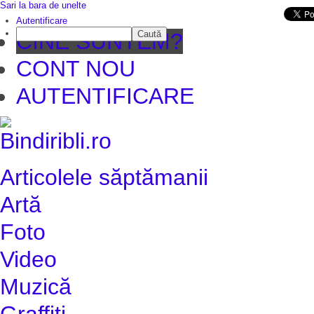
Sari la bara de unelte
Da mai departe
Autentificare
Caută
CINE SUNTEM?
CONT NOU
AUTENTIFICARE
Articolele săptămanii
Artă
Foto
Video
Muzică
Graffiti