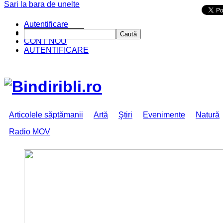
Sari la bara de unelte
Da mai departe
Autentificare
CINE SUNTEM?
Caută
CONT NOU
AUTENTIFICARE
Articolele săptămanii
Artă
Ştiri
Evenimente
Natură
Radio MOV